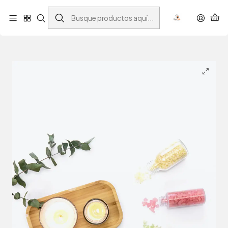
Este es el texto del slide
Inicio
Kit de velas de demostración