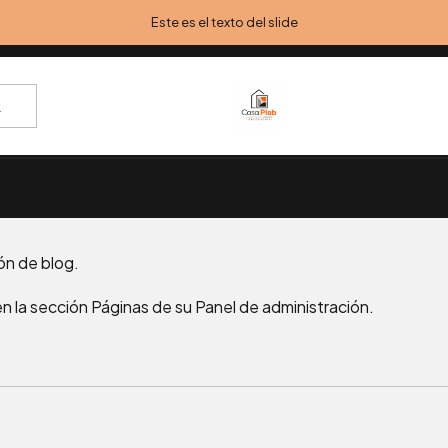
Inicio
Blog
Entrada del Blog
Este es el texto del slide
6
l Blog
ón de blog.
en la sección Páginas de su Panel de administración.